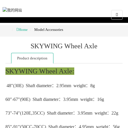
Home
Model Accessories
SKYWING Wheel Axle
Product description
SKYWING Wheel Axle:
48"(30E) Shaft diameter：2.95mm weight：8g
60"-67"(90E) Shaft diameter：3.95mm weight：16g
73"-74"(120E,35CC) Shaft diameter：3.95mm weight：22g
85"-91"(50CC-70CC) Shaft diameter：4.95mm weight：56g